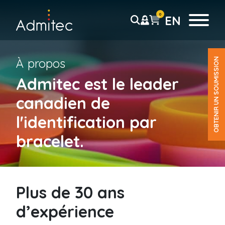
0
EN
À propos
OBTENIR UN SOUMISSION
Bracelets
Admitec est le leader
Bracelet Tyvek
canadien de
Solid
Sans résidu
l'identification par
Coupon Détachable
bracelet.
Pré-imprimé
Code-barre
Bracelet plastique
Plus de 30 ans
Uni
Coupon détachable
d’expérience
Pré-imprimé
P