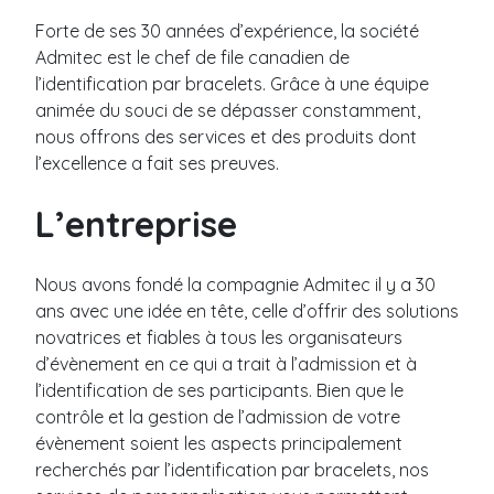
r
Métalique
é
Forte de ses 30 années d’expérience, la société
Code-barre
n
Admitec est le chef de file canadien de
o
l’identification par bracelets. Grâce à une équipe
Bracelet vinyle
m
N
animée du souci de se dépasser constamment,
*
o
Uni
nous offrons des services et des produits dont
m
Coupon Détachable
*
l’excellence a fait ses preuves.
Code-barre
Slap
C
L’entreprise
o
u
Bracelet thermal
r
Nous avons fondé la compagnie Admitec il y a 30
r
Fermeture adhésive
ans avec une idée en tête, celle d’offrir des solutions
i
T
Sans résidu
e
novatrices et fiables à tous les organisateurs
é
Fermeture bouton plastique
l
l
d’évènement en ce qui a trait à l’admission et à
*
é
l’identification de ses participants. Bien que le
p
Bracelet tissu
P
contrôle et la gestion de l’admission de votre
h
M
r
Tissé
évènement soient les aspects principalement
o
e
é
n
Satin
recherchés par l’identification par bracelets, nos
s
n
e
s
Élastique