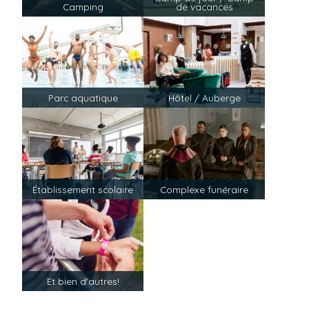
Camping
de vacances
Parc aquatique
Hôtel / Auberge
Établissement scolaire
Complexe funéraire
Et bien d'autres!