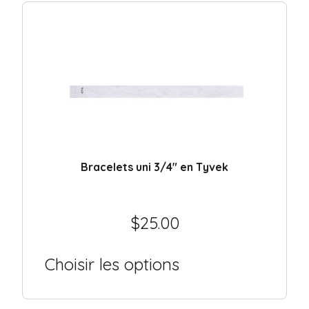
Camp de jour / Camp de vacances
Parc aquatique
Hôtel / Auberge
Établissement scolaire
liquidation
Support
Bracelets uni 3/4″ en Tyvek
Contact
$
25.00
Choisir les options