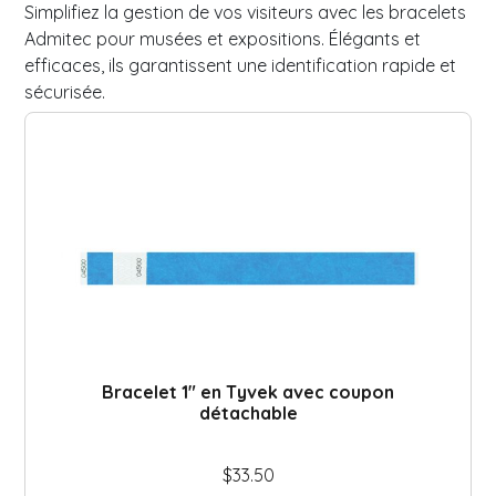
r
Métalique
Simplifiez la gestion de vos visiteurs avec les bracelets
é
Code-barre
Admitec pour musées et expositions. Élégants et
n
efficaces, ils garantissent une identification rapide et
o
Bracelet vinyle
sécurisée.
m
N
*
o
Uni
m
Coupon Détachable
*
Code-barre
Slap
C
o
u
Bracelet thermal
r
r
Fermeture adhésive
i
T
Sans résidu
e
é
Fermeture bouton plastique
l
l
*
é
Bracelet 1″ en Tyvek avec coupon
p
Bracelet tissu
détachable
*
h
M
*
Tissé
o
e
T
n
Satin
s
$
33.50
é
e
s
Élastique