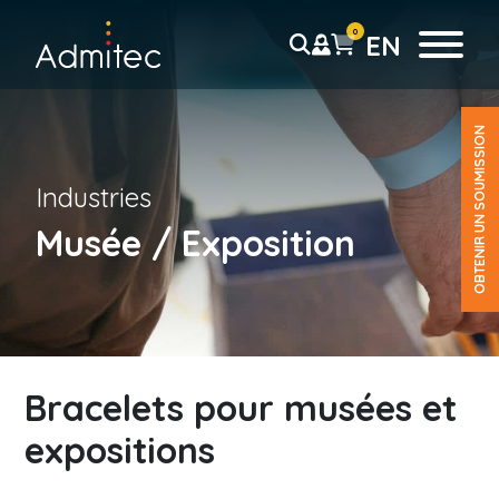
0
EN
OBTENIR UN SOUMISSION
Bracelets
Industries
Bracelet Tyvek
Solid
Musée / Exposition
Sans résidu
Coupon Détachable
Pré-imprimé
Code-barre
Bracelet plastique
Bracelets pour musées et
Uni
expositions
Coupon détachable
Pré-imprimé
P