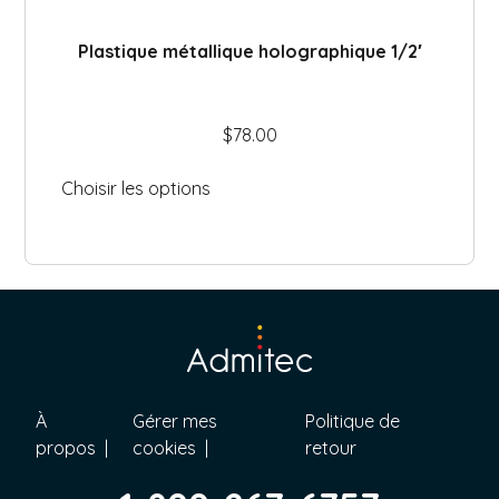
Plastique métallique holographique 1/2′
$
78.00
Choisir les options
À
Gérer mes
Politique de
propos
cookies
retour