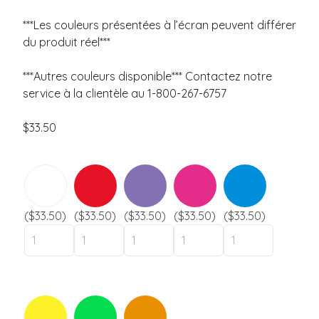
n
s
e
s
***Les couleurs présentées à l’écran peuvent différer
*
a
Bracelet silicone
du produit réel***
g
Uni
e
Marbré
***Autres couleurs disponible*** Contactez notre
Fragmenté
service à la clientèle au 1-800-267-6757
Fluorescent
Slap
$
33.50
Envoyer
Industries
Festival
($33.50)
($33.50)
($33.50)
($33.50)
($33.50)
Musée / Exposition
Gouvernement
Ville / Municipalité
Camping