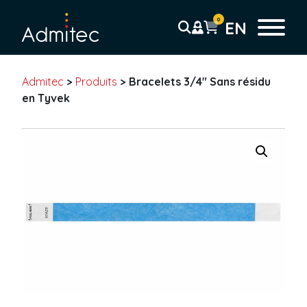
0
EN
Admitec
>
Produits
>
Bracelets 3/4″ Sans résidu
Bracelets
en Tyvek
Bracelet Tyvek
Solid
Sans résidu
Coupon Détachable
Pré-imprimé
Code-barre
Bracelet plastique
Uni
Coupon détachable
Pré-imprimé