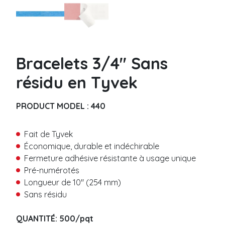
*
Métalique
P
*
Code-barre
r
*
é
n
Bracelet vinyle
o
m
Uni
Bracelets 3/4″ Sans
N
*
o
Coupon Détachable
résidu en Tyvek
m
Code-barre
*
Slap
PRODUCT MODEL :
440
C
o
Bracelet thermal
u
Fait de Tyvek
Fermeture adhésive
r
Économique, durable et indéchirable
r
Sans résidu
i
Fermeture adhésive résistante à usage unique
T
Fermeture bouton plastique
e
é
Pré-numérotés
l
l
Longueur de 10″ (254 mm)
Bracelet tissu
*
é
Sans résidu
p
Tissé
h
M
Satin
o
QUANTITÉ: 500/pqt
e
Élastique