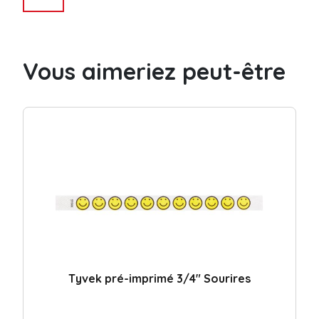
de
Bracelets
3/4"
Sans
Vous aimeriez peut-être
résidu
en
Tyvek
Tyvek pré-imprimé 3/4″ Sourires