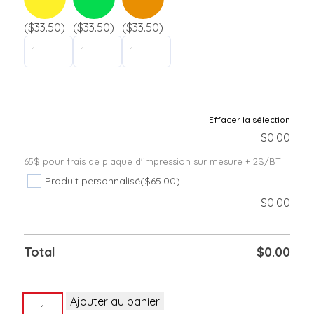
Camp de jour / Camp de vacances
($33.50)
($33.50)
($33.50)
Parc aquatique
Hôtel / Auberge
Établissement scolaire
liquidation
Effacer la sélection
$
0.00
Support
65$ pour frais de plaque d'impression sur mesure + 2$/BT
Contact
Produit personnalisé
($65.00)
$
0.00
Total
$
0.00
quantité
Ajouter au panier