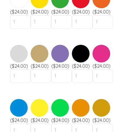
n
s
s
e
s
s
*
($24.00)
($24.00)
($24.00)
($24.00)
($24.00)
a
a
Bracelet silicone
g
g
Uni
e
e
Marbré
*
Fragmenté
Fluorescent
Slap
($24.00)
($24.00)
($24.00)
($24.00)
($24.00)
Envoyer
Industries
Festival
Musée / Exposition
Gouvernement
Ville / Municipalité
($24.00)
($24.00)
($24.00)
($24.00)
($24.00)
Camping