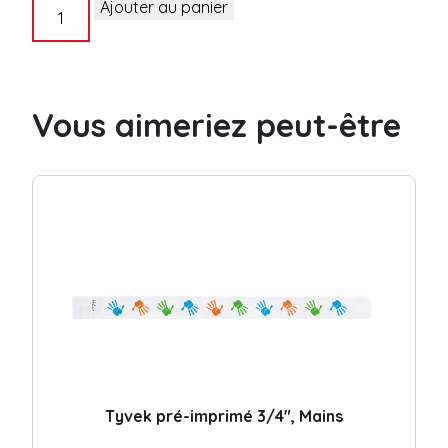
quantité
Ajouter au panier
de
Tyvek
pré-
imprimé
Vous aimeriez peut-être
1"
Rayures
Tyvek pré-imprimé 3/4″, Mains