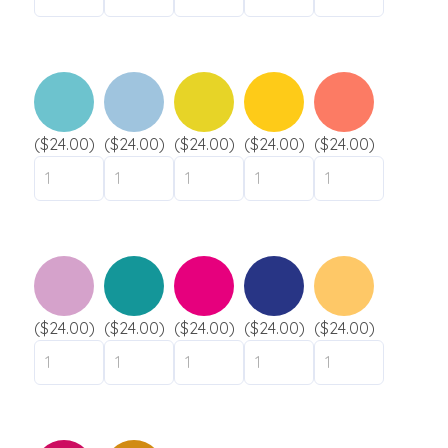
Camp de jour / Camp de vacances
Parc aquatique
Hôtel / Auberge
Établissement scolaire
($24.00)
($24.00)
($24.00)
($24.00)
($24.00)
liquidation
Support
Contact
($24.00)
($24.00)
($24.00)
($24.00)
($24.00)