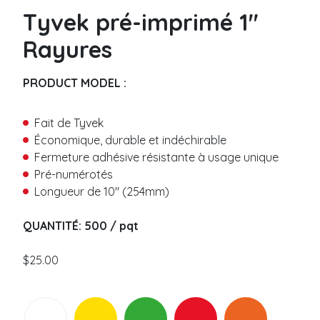
Métalique
P
Tyvek pré-imprimé 1″
Code-barre
r
é
Rayures
n
Bracelet vinyle
o
m
Uni
PRODUCT MODEL :
N
*
o
Coupon Détachable
m
Code-barre
Fait de Tyvek
*
Slap
Économique, durable et indéchirable
C
Fermeture adhésive résistante à usage unique
o
Bracelet thermal
Pré-numérotés
u
Longueur de 10″ (254mm)
Fermeture adhésive
r
r
Sans résidu
i
QUANTITÉ: 500 / pqt
T
Fermeture bouton plastique
e
é
l
l
$
25.00
Bracelet tissu
*
é
p
Tissé
*
h
M
M
Satin
o
e
e
Élastique