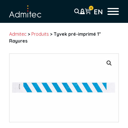
0
EN
Admitec
>
Produits
>
Tyvek pré-imprimé 1″
Bracelets
Rayures
Bracelet Tyvek
Solid
Sans résidu
Coupon Détachable
Pré-imprimé
Code-barre
Bracelet plastique
Uni
Coupon détachable
Pré-imprimé