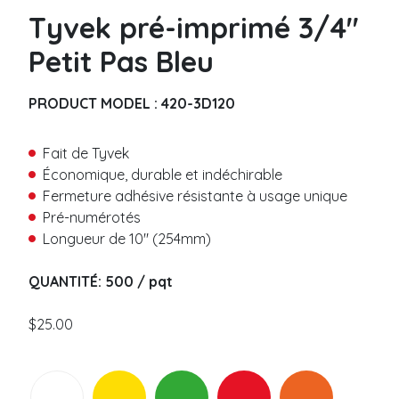
Métalique
P
Tyvek pré-imprimé 3/4″
Code-barre
r
é
Petit Pas Bleu
n
Bracelet vinyle
o
m
Uni
PRODUCT MODEL :
420-3D120
N
*
o
Coupon Détachable
m
Code-barre
Fait de Tyvek
*
Slap
Économique, durable et indéchirable
C
Fermeture adhésive résistante à usage unique
o
Bracelet thermal
Pré-numérotés
u
Longueur de 10″ (254mm)
Fermeture adhésive
r
r
Sans résidu
i
QUANTITÉ: 500 / pqt
T
Fermeture bouton plastique
e
é
l
l
$
25.00
Bracelet tissu
*
é
p
Tissé
N
h
M
o
Satin
o
e
m
Élastique