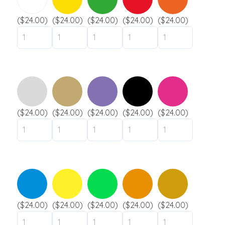
n
s
*
e
s
T
*
($24.00)
($24.00)
($24.00)
($24.00)
($24.00)
a
é
Bracelet silicone
g
l
Uni
e
é
Marbré
p
h
Fragmenté
o
Fluorescent
n
Slap
e
*
T
($24.00)
($24.00)
($24.00)
($24.00)
($24.00)
Envoyer
é
Industries
l
é
Festival
p
h
Musée / Exposition
o
Gouvernement
n
e
Ville / Municipalité
($24.00)
($24.00)
($24.00)
($24.00)
($24.00)
Camping