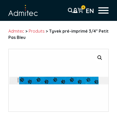
0
EN
Admitec
>
Produits
>
Tyvek pré-imprimé 3/4″ Petit
Bracelets
Pas Bleu
Bracelet Tyvek
Solid
Sans résidu
Coupon Détachable
Pré-imprimé
Code-barre
Bracelet plastique
Uni
Coupon détachable
Pré-imprimé