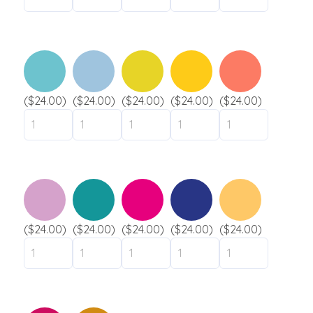
Camp de jour / Camp de vacances
Parc aquatique
Hôtel / Auberge
Établissement scolaire
($24.00)
($24.00)
($24.00)
($24.00)
($24.00)
liquidation
Support
Contact
($24.00)
($24.00)
($24.00)
($24.00)
($24.00)