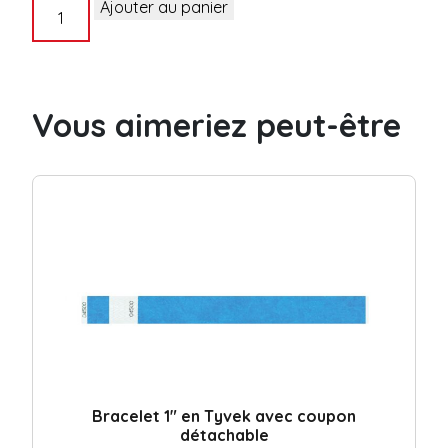
quantité
Ajouter au panier
de
Tyvek
pré-
imprimé
Vous aimeriez peut-être
3/4"
Petit
Pas
Bleu
Bracelet 1″ en Tyvek avec coupon
détachable