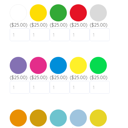
n
s
é
e
s
p
*
a
h
Bracelet silicone
g
o
Uni
e
n
($25.00)
($25.00)
($25.00)
($25.00)
($25.00)
Marbré
e
*
Fragmenté
*
Fluorescent
Slap
Envoyer
Industries
($25.00)
($25.00)
($25.00)
($25.00)
($25.00)
Festival
Musée / Exposition
Gouvernement
Ville / Municipalité
Camping