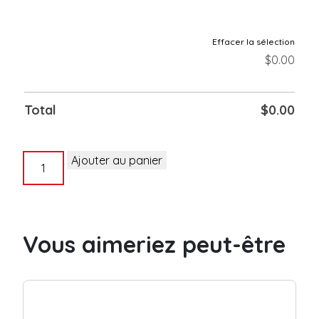
Effacer la sélection
$
0.00
Total
$
0.00
quantité
Ajouter au panier
de
Tyvek
pré-
imprimé
Vous aimeriez peut-être
3/4"
Pingouin