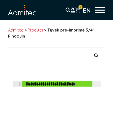
0
EN
Admitec
>
Produits
>
Tyvek pré-imprimé 3/4″
Bracelets
Pingouin
Bracelet Tyvek
Solid
Sans résidu
Coupon Détachable
Pré-imprimé
Code-barre
Bracelet plastique
Uni
Coupon détachable
Pré-imprimé