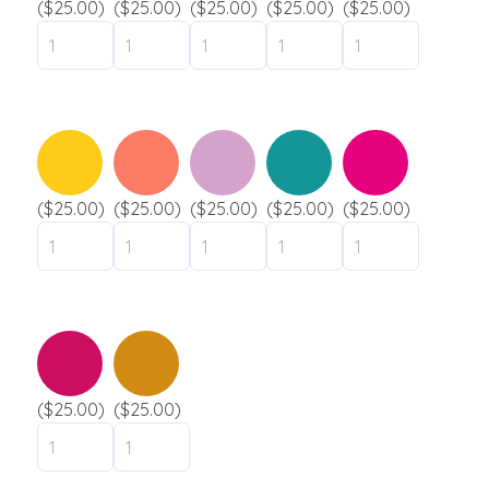
Camp de jour / Camp de vacances
($25.00)
($25.00)
($25.00)
($25.00)
($25.00)
Parc aquatique
Hôtel / Auberge
Établissement scolaire
liquidation
($25.00)
($25.00)
($25.00)
($25.00)
($25.00)
Support
Contact
($25.00)
($25.00)