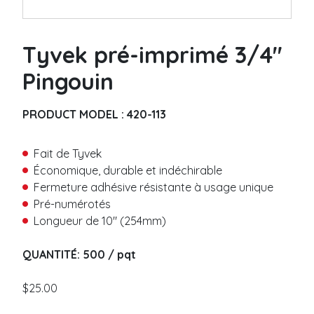
Métalique
P
Code-barre
r
é
Tyvek pré-imprimé 3/4″
n
Bracelet vinyle
o
Pingouin
m
Uni
N
*
o
Coupon Détachable
m
Code-barre
PRODUCT MODEL :
420-113
*
Slap
C
Fait de Tyvek
o
Bracelet thermal
Économique, durable et indéchirable
u
Fermeture adhésive résistante à usage unique
Fermeture adhésive
r
Pré-numérotés
r
Sans résidu
i
Longueur de 10″ (254mm)
T
Fermeture bouton plastique
e
é
l
l
QUANTITÉ: 500 / pqt
Bracelet tissu
*
é
p
Tissé
T
h
$
25.00
M
é
Satin
o
e
l
Élastique