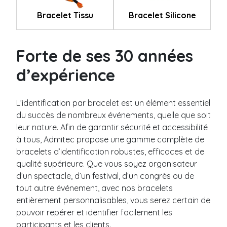
*
a
Bracelet Tissu
Bracelet Silicone
g
Bracelet silicone
e
Uni
Forte de ses 30 années
Marbré
Fragmenté
d’expérience
Fluorescent
Slap
L’identification par bracelet est un élément essentiel
Envoyer
du succès de nombreux événements, quelle que soit
Industries
leur nature. Afin de garantir sécurité et accessibilité
à tous, Admitec propose une gamme complète de
Festival
bracelets d’identification robustes, efficaces et de
Musée / Exposition
qualité supérieure. Que vous soyez organisateur
d’un spectacle, d’un festival, d’un congrès ou de
Gouvernement
tout autre événement, avec nos bracelets
Ville / Municipalité
entièrement personnalisables, vous serez certain de
Camping
pouvoir repérer et identifier facilement les
participants et les clients.