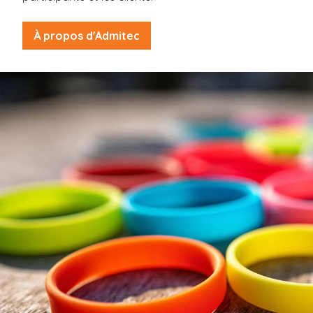
Camp de jour / Camp de vacances
Parc aquatique
À propos d'Admitec
Hôtel / Auberge
Établissement scolaire
liquidation
Support
Contact