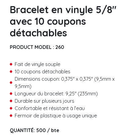
Métalique
P
Bracelet en vinyle 5/8″
Code-barre
r
é
avec 10 coupons
n
Bracelet vinyle
o
détachables
m
Uni
N
*
o
Coupon Détachable
PRODUCT MODEL :
260
m
Code-barre
*
Slap
Fait de vinyle souple
C
10 coupons détachables
o
Bracelet thermal
u
Dimensions coupon: 0,375″ x 0,375″ (9,5mm x
Fermeture adhésive
r
9,5mm)
r
Sans résidu
Longueur du bracelet: 9,25″ (235mm)
i
T
Fermeture bouton plastique
Durable sur plusieurs jours
e
é
l
Confortable et résistant à l’eau
l
Bracelet tissu
*
é
Fermoir de plastique à usage unique
p
Tissé
*
h
M
N
Satin
QUANTITÉ: 500 / bte
o
e
o
Élastique