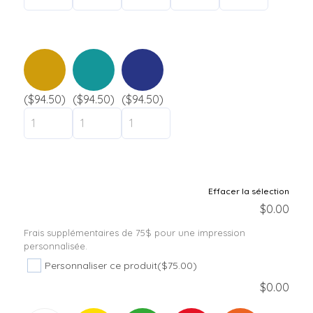
Camp de jour / Camp de vacances
Parc aquatique
Hôtel / Auberge
Établissement scolaire
($94.50)
($94.50)
($94.50)
liquidation
Support
Contact
Effacer la sélection
$
0.00
Frais supplémentaires de 75$ pour une impression
personnalisée.
Personnaliser ce produit
($75.00)
$
0.00