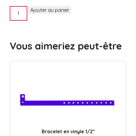
quantité
Ajouter au panier
de
Bracelet
en
vinyle
Vous aimeriez peut-être
5/8"
avec
10
coupons
détachables
Bracelet en vinyle 1/2″