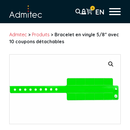
0
EN
Admitec
>
Produits
>
Bracelet en vinyle 5/8″ avec
Bracelets
10 coupons détachables
Bracelet Tyvek
Solid
Sans résidu
Coupon Détachable
Pré-imprimé
Code-barre
Bracelet plastique
Uni
Coupon détachable
Pré-imprimé