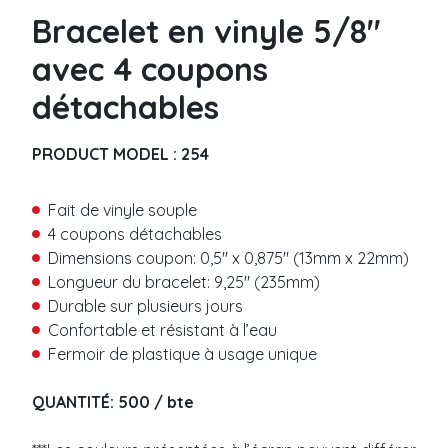
*
Métalique
P
Bracelet en vinyle 5/8″
T
Code-barre
r
é
é
avec 4 coupons
l
n
é
Bracelet vinyle
o
détachables
p
m
Uni
h
N
*
o
o
Coupon Détachable
PRODUCT MODEL :
254
n
m
Code-barre
e
*
Slap
*
Fait de vinyle souple
*
C
4 coupons détachables
o
Bracelet thermal
u
Dimensions coupon: 0,5″ x 0,875″ (13mm x 22mm)
Fermeture adhésive
r
Longueur du bracelet: 9,25″ (235mm)
r
Sans résidu
Durable sur plusieurs jours
i
T
Fermeture bouton plastique
Confortable et résistant à l’eau
e
é
l
Fermoir de plastique à usage unique
l
Bracelet tissu
*
é
p
Tissé
QUANTITÉ: 500 / bte
h
M
Satin
o
e
Élastique