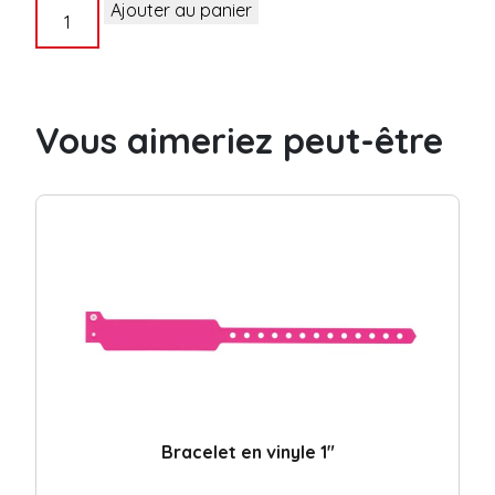
quantité
Ajouter au panier
de
Bracelet
en
vinyle
Vous aimeriez peut-être
5/8"
avec
4
coupons
détachables
Bracelet en vinyle 1″