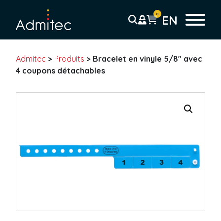
0
EN
Admitec
>
Produits
>
Bracelet en vinyle 5/8″ avec
Bracelets
4 coupons détachables
Bracelet Tyvek
Solid
Sans résidu
Coupon Détachable
Pré-imprimé
Code-barre
Bracelet plastique
Uni
Coupon détachable
Pré-imprimé