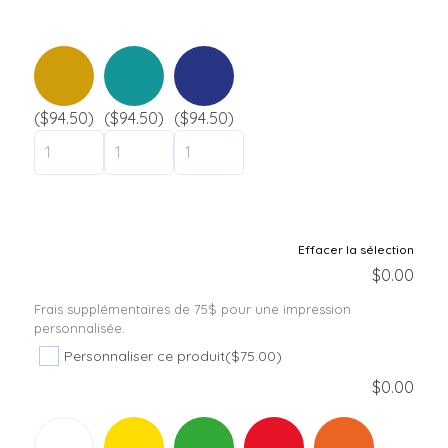
Camp de jour / Camp de vacances
Parc aquatique
Hôtel / Auberge
Établissement scolaire
($94.50)
($94.50)
($94.50)
liquidation
Support
Contact
Effacer la sélection
$
0.00
Frais supplémentaires de 75$ pour une impression
personnalisée.
Personnaliser ce produit
($75.00)
$
0.00